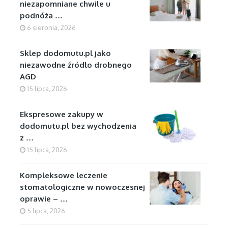
niezapomniane chwile u
podnóża …
6 sierpnia, 2026
Sklep dodomutu.pl jako
niezawodne źródło drobnego
AGD
15 lipca, 2026
Ekspresowe zakupy w
dodomutu.pl bez wychodzenia
z …
15 lipca, 2026
Kompleksowe leczenie
stomatologiczne w nowoczesnej
oprawie – …
5 lipca, 2026