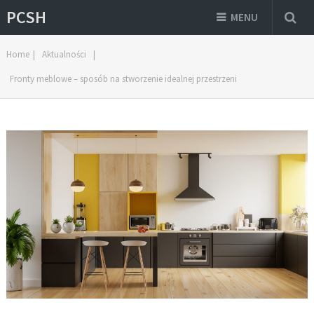
PCSH
MENU
Home
|
Aktualności
|
Fronty meblowe – sposób na stworzenie idealnej przestrzeni