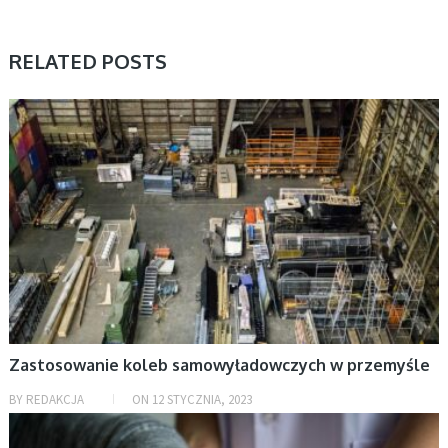
RELATED POSTS
AKTUALNOŚCI, BIZNES, FIRMY
Zastosowanie koleb samowyładowczych w przemyśle
BY
REDAKCJA
ON
12 STYCZNIA, 2023
AKTUALNOŚCI, NAUKA