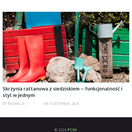
luty 2026
styczeń 2026
AKTUALNOŚCI
grudzień 2025
listopad 2025
październik 2025
wrzesień 2025
sierpień 2025
lipiec 2025
czerwiec 2025
maj 2025
Skrzynia rattanowa z siedziskiem – funkcjonalność i
kwiecień 2025
styl w jednym
marzec 2025
BY
REDAKCJA
ON
5 LISTOPADA, 2024
luty 2025
styczeń 2025
grudzień 2024
© 2026
PCSH