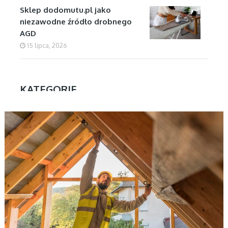
Sklep dodomutu.pl jako
niezawodne źródło drobnego
AGD
15 lipca, 2026
KATEGORIE
AKTUALNOŚCI
Aktualności
Biznes
Dom
Firmy
Kuchnia
Motoryzacja
Nauka
Ogłoszenia