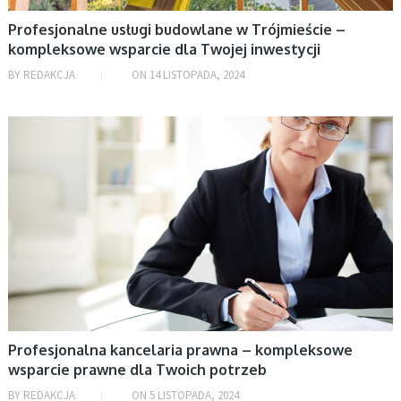
Rozrywka
Profesjonalne usługi budowlane w Trójmieście –
kompleksowe wsparcie dla Twojej inwestycji
Uncategorized
BY
REDAKCJA
ON
14 LISTOPADA, 2024
Uroda
Zdrowie
AKTUALNOŚCI
Życie i styl
ARCHIWA
sierpień 2026
lipiec 2026
czerwiec 2026
maj 2026
Profesjonalna kancelaria prawna – kompleksowe
kwiecień 2026
wsparcie prawne dla Twoich potrzeb
marzec 2026
BY
REDAKCJA
ON
5 LISTOPADA, 2024