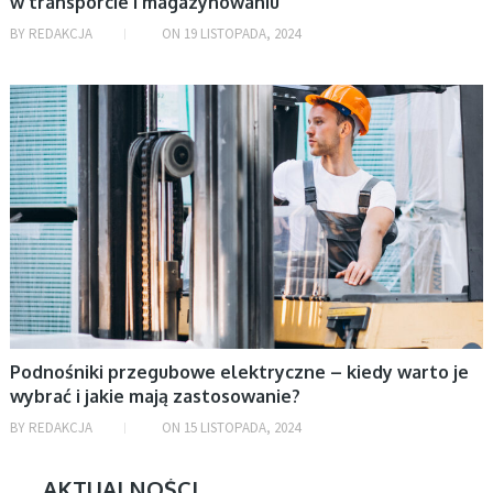
w transporcie i magazynowaniu
BY
REDAKCJA
ON
19 LISTOPADA, 2024
MOTORYZACJA
Podnośniki przegubowe elektryczne – kiedy warto je
wybrać i jakie mają zastosowanie?
BY
REDAKCJA
ON
15 LISTOPADA, 2024
AKTUALNOŚCI