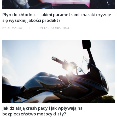
maj 2022
kwiecień 2022
Płyn do chłodnic – jakimi parametrami charakteryzuje
marzec 2022
się wysokiej jakości produkt?
luty 2022
BY
REDAKCJA
ON
12 GRUDNIA, 2023
styczeń 2022
grudzień 2021
AKTUALNOŚCI, MOTORYZACJA
listopad 2021
październik 2021
wrzesień 2021
czerwiec 2021
kwiecień 2021
marzec 2021
luty 2021
styczeń 2021
Jak działają crash pady i jak wpływają na
bezpieczeństwo motocyklisty?
sierpień 2020