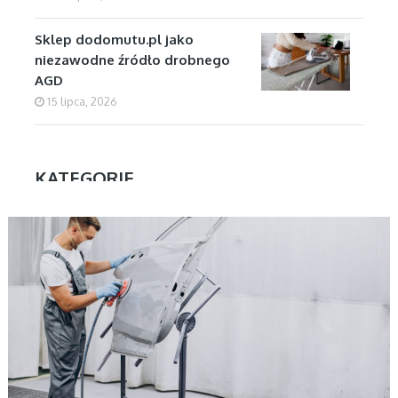
Sklep dodomutu.pl jako
niezawodne źródło drobnego
AGD
15 lipca, 2026
KATEGORIE
MOTORYZACJA
Aktualności
Biznes
Dom
Firmy
Kuchnia
Motoryzacja
Nauka