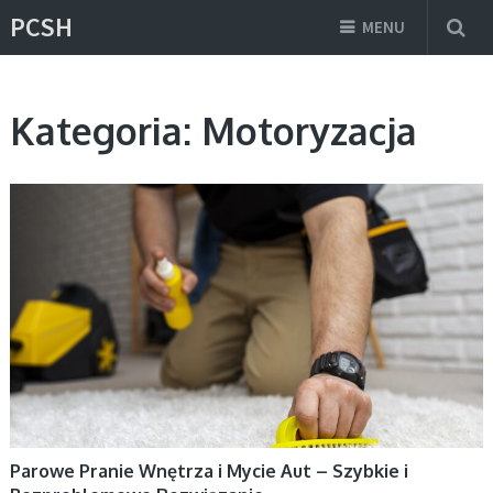
PCSH
MENU
Kategoria:
Motoryzacja
MOTORYZACJA
Parowe Pranie Wnętrza i Mycie Aut – Szybkie i