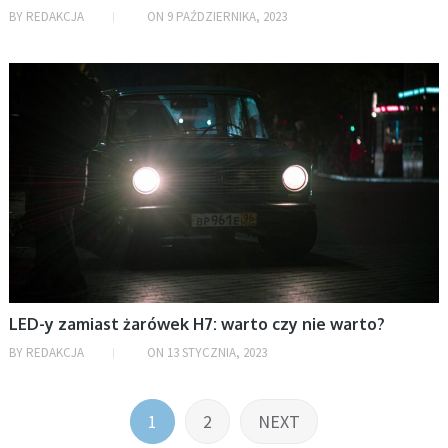
BY
REDAKCJA
ON
9 PAŹDZIERNIKA, 2023
MOTORYZACJA
LED-y zamiast żarówek H7: warto czy nie warto?
BY
REDAKCJA
ON
13 STYCZNIA, 2023
Stronicowanie
1
2
NEXT