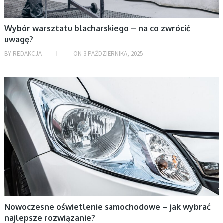
Ogłoszenia
Rozrywka
Wybór warsztatu blacharskiego – na co zwrócić
uwagę?
Uncategorized
BY
REDAKCJA
ON
3 PAŹDZIERNIKA, 2025
Uroda
Zdrowie
MOTORYZACJA
Życie i styl
ARCHIWA
sierpień 2026
lipiec 2026
czerwiec 2026
maj 2026
Nowoczesne oświetlenie samochodowe – jak wybrać
kwiecień 2026
najlepsze rozwiązanie?