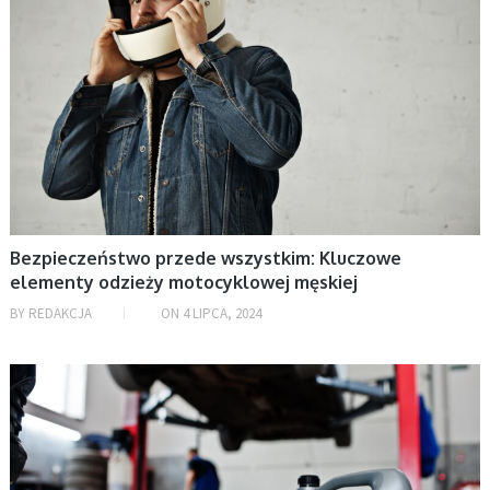
grudzień 2024
listopad 2024
październik 2024
wrzesień 2024
sierpień 2024
lipiec 2024
czerwiec 2024
maj 2024
Bezpieczeństwo przede wszystkim: Kluczowe
kwiecień 2024
elementy odzieży motocyklowej męskiej
marzec 2024
BY
REDAKCJA
ON
4 LIPCA, 2024
luty 2024
styczeń 2024
MOTORYZACJA
grudzień 2023
listopad 2023
październik 2023