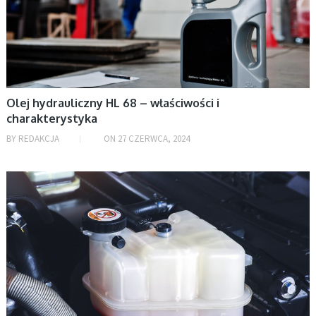
wrzesień 2023
lipiec 2023
czerwiec 2023
maj 2023
kwiecień 2023
Olej hydrauliczny HL 68 – właściwości i
marzec 2023
charakterystyka
luty 2023
BY
REDAKCJA
ON
27 CZERWCA, 2024
styczeń 2023
grudzień 2022
AKTUALNOŚCI, MOTORYZACJA
listopad 2022
październik 2022
wrzesień 2022
sierpień 2022
lipiec 2022
czerwiec 2022