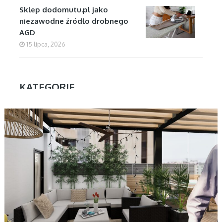
Sklep dodomutu.pl jako
niezawodne źródło drobnego
AGD
15 lipca, 2026
KATEGORIE
DOM
Aktualności
Biznes
Dom
Firmy
Kuchnia
Motoryzacja
Nauka
Ogłoszenia