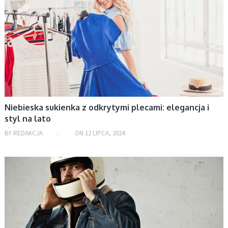
listopad 2024
październik 2024
wrzesień 2024
sierpień 2024
lipiec 2024
czerwiec 2024
maj 2024
Niebieska sukienka z odkrytymi plecami: elegancja i
kwiecień 2024
styl na lato
marzec 2024
BY
REDAKCJA
ON
12 LIPCA, 2024
luty 2024
styczeń 2024
AKTUALNOŚCI, MOTORYZACJA
grudzień 2023
listopad 2023
październik 2023
wrzesień 2023