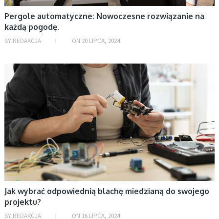
Rozrywka
Pergole automatyczne: Nowoczesne rozwiązanie na
każdą pogodę.
Uncategorized
BY
REDAKCJA
ON
20 LIPCA, 2024
Uroda
Zdrowie
AKTUALNOŚCI
Życie i styl
ARCHIWA
sierpień 2026
lipiec 2026
czerwiec 2026
maj 2026
Jak wybrać odpowiednią blachę miedzianą do swojego
kwiecień 2026
projektu?
marzec 2026
BY
REDAKCJA
ON
16 LIPCA, 2024