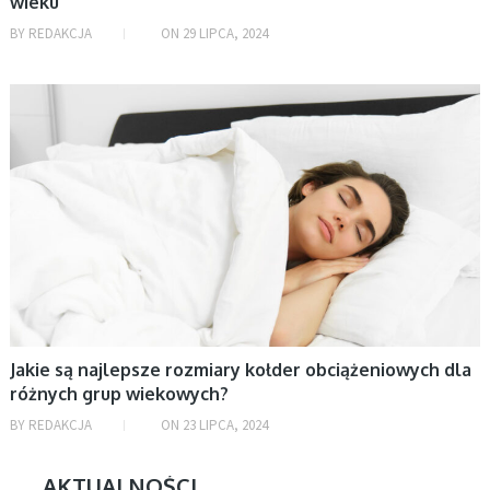
wieku
BY
REDAKCJA
ON
29 LIPCA, 2024
ZDROWIE
Jakie są najlepsze rozmiary kołder obciążeniowych dla
różnych grup wiekowych?
BY
REDAKCJA
ON
23 LIPCA, 2024
AKTUALNOŚCI