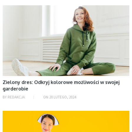
styczeń 2026
ŻYCIE I STYL
grudzień 2025
listopad 2025
październik 2025
wrzesień 2025
sierpień 2025
lipiec 2025
czerwiec 2025
maj 2025
Zielony dres: Odkryj kolorowe możliwości w swojej
kwiecień 2025
garderobie
marzec 2025
BY
REDAKCJA
ON
20 LUTEGO, 2024
luty 2025
styczeń 2025
AKTUALNOŚCI
grudzień 2024
listopad 2024