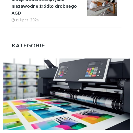
niezawodne źródło drobnego
AGD
15 lipca, 2026
KATEGORIE
AKTUALNOŚCI, BIZNES
Aktualności
Biznes
Dom
Firmy
Kuchnia
Motoryzacja
Nauka
Ogłoszenia