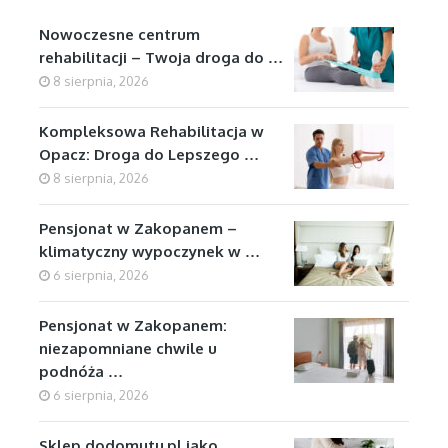
Nowoczesne centrum
rehabilitacji – Twoja droga do …
8 sierpnia, 2026
Kompleksowa Rehabilitacja w
Opacz: Droga do Lepszego …
8 sierpnia, 2026
Pensjonat w Zakopanem –
klimatyczny wypoczynek w …
6 sierpnia, 2026
Pensjonat w Zakopanem:
niezapomniane chwile u
podnóża …
6 sierpnia, 2026
Sklep dodomutu.pl jako