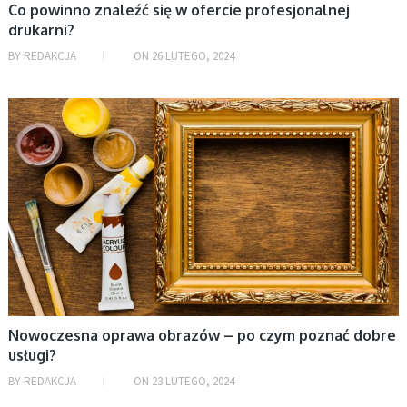
Rozrywka
Co powinno znaleźć się w ofercie profesjonalnej
drukarni?
Uncategorized
BY
REDAKCJA
ON
26 LUTEGO, 2024
Uroda
Zdrowie
AKTUALNOŚCI, BIZNES
Życie i styl
ARCHIWA
sierpień 2026
lipiec 2026
czerwiec 2026
maj 2026
Nowoczesna oprawa obrazów – po czym poznać dobre
kwiecień 2026
usługi?
marzec 2026
BY
REDAKCJA
ON
23 LUTEGO, 2024
luty 2026