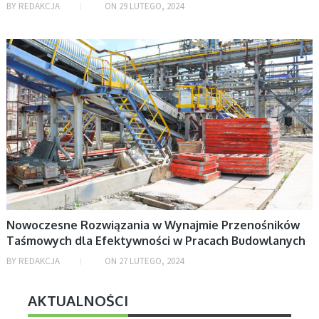
BY
REDAKCJA
ON
29 LUTEGO, 2024
FIRMY
Nowoczesne Rozwiązania w Wynajmie Przenośników
Taśmowych dla Efektywności w Pracach Budowlanych
BY
REDAKCJA
ON
27 LUTEGO, 2024
AKTUALNOŚCI