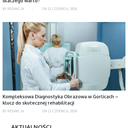
dlaczego warto?
BY
REDAKCJA
ON
11 CZERWCA, 2026
NAUKA
Kompleksowa Diagnostyka Obrazowa w Gorlicach –
klucz do skutecznej rehabilitacji
BY
REDAKCJA
ON
11 CZERWCA, 2026
AKTUALNOŚCI