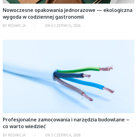
Rozrywka
Nowoczesne opakowania jednorazowe — ekologiczna
wygoda w codziennej gastronomii
Uncategorized
BY
REDAKCJA
ON
6 CZERWCA, 2026
Uroda
Zdrowie
DOM
Życie i styl
ARCHIWA
sierpień 2026
lipiec 2026
czerwiec 2026
maj 2026
Profesjonalne zamocowania i narzędzia budowlane –
kwiecień 2026
co warto wiedzieć
marzec 2026
BY
REDAKCJA
ON
5 CZERWCA, 2026