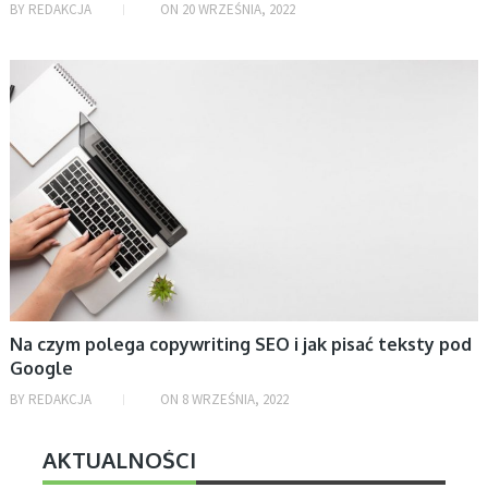
BY
REDAKCJA
ON
20 WRZEŚNIA, 2022
AKTUALNOŚCI, BIZNES
Na czym polega copywriting SEO i jak pisać teksty pod
Google
BY
REDAKCJA
ON
8 WRZEŚNIA, 2022
AKTUALNOŚCI