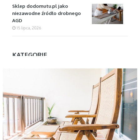
Sklep dodomutu.pl jako
niezawodne źródło drobnego
AGD
15 lipca, 2026
KATEGORIE
AKTUALNOŚCI
Aktualności
Biznes
Dom
Firmy
Kuchnia
Motoryzacja
Nauka
Ogłoszenia