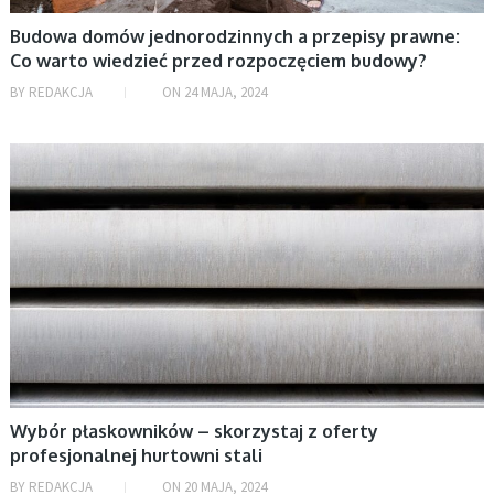
Rozrywka
Budowa domów jednorodzinnych a przepisy prawne:
Co warto wiedzieć przed rozpoczęciem budowy?
Uncategorized
BY
REDAKCJA
ON
24 MAJA, 2024
Uroda
Zdrowie
AKTUALNOŚCI, BIZNES
Życie i styl
ARCHIWA
sierpień 2026
lipiec 2026
czerwiec 2026
maj 2026
Wybór płaskowników – skorzystaj z oferty
kwiecień 2026
profesjonalnej hurtowni stali
marzec 2026
BY
REDAKCJA
ON
20 MAJA, 2024