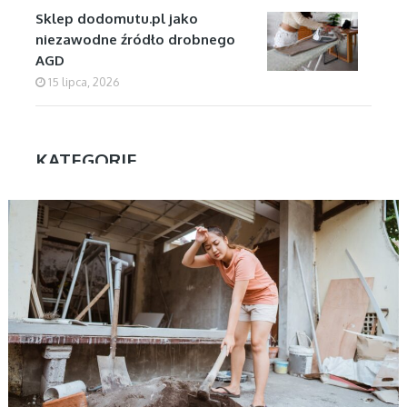
Sklep dodomutu.pl jako
niezawodne źródło drobnego
AGD
15 lipca, 2026
KATEGORIE
AKTUALNOŚCI, BIZNES
Aktualności
Biznes
Dom
Firmy
Kuchnia
Motoryzacja
Nauka
Ogłoszenia