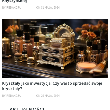
Knyszyńskiej
BY
REDAKCJA
ON
31 MAJA, 2024
AKTUALNOŚCI, BIZNES
Kryształy jako inwestycja: Czy warto sprzedać swoje
kryształy?
BY
REDAKCJA
ON
29 MAJA, 2024
AKTUALNOŚCI