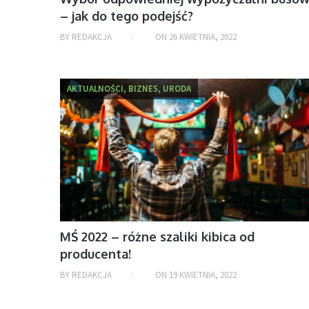
– jak do tego podejść?
BY
REDAKCJA
ON
26 KWIETNIA, 2022
AKTUALNOŚCI, BIZNES, URODA
MŚ 2022 – różne szaliki kibica od
producenta!
BY
REDAKCJA
ON
19 KWIETNIA, 2022