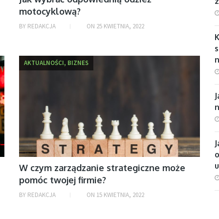
motocyklową?
BY
REDAKCJA
ON
25 KWIETNIA, 2022
s
n
AKTUALNOŚCI, BIZNES
J
J
o
W czym zarządzanie strategiczne może
pomóc twojej firmie?
BY
REDAKCJA
ON
15 KWIETNIA, 2022