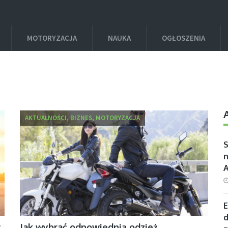
MOTORYZACJA
NAUKA
OGŁOSZENIA
2
AKTUALNOŚCI, BIZNES, MOTORYZACJA
S
n
E
d
w
Jak wybrać odpowiednią odzież