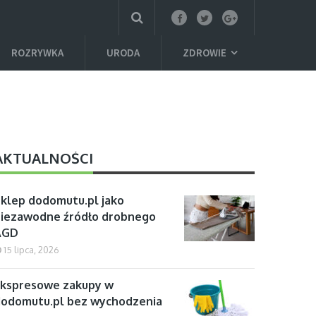
ROZRYWKA
URODA
ZDROWIE
AKTUALNOŚCI
klep dodomutu.pl jako
iezawodne źródło drobnego
AGD
15 lipca, 2026
kspresowe zakupy w
odomutu.pl bez wychodzenia