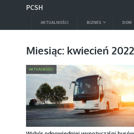
PCSH
AKTUALNOŚCI
BIZNES
DOM
Miesiąc:
kwiecień 202
AKTUALNOŚCI
Wybór odpowiedniej wypożyczalni busó