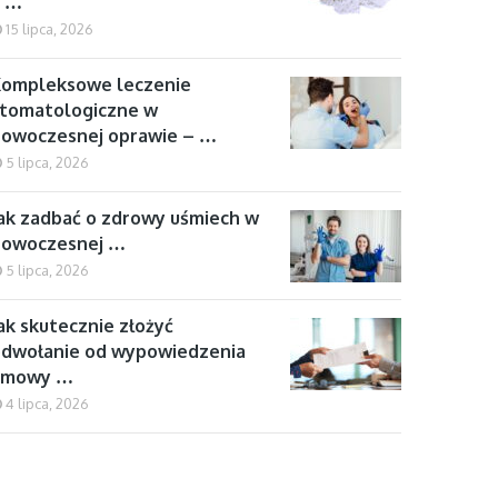
z …
15 lipca, 2026
Kompleksowe leczenie
tomatologiczne w
owoczesnej oprawie – …
5 lipca, 2026
ak zadbać o zdrowy uśmiech w
nowoczesnej …
5 lipca, 2026
ak skutecznie złożyć
dwołanie od wypowiedzenia
umowy …
4 lipca, 2026