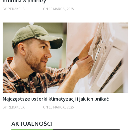
ochrona w podróży
BY
REDAKCJA
ON
19 MARCA, 2025
DOM
Najczęstsze usterki klimatyzacji i jak ich unikać
BY
REDAKCJA
ON
18 MARCA, 2025
AKTUALNOŚCI