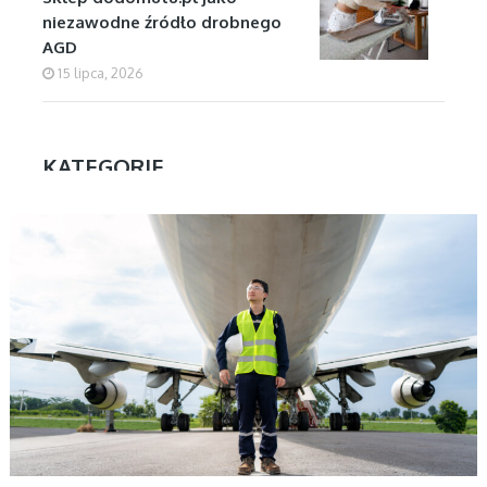
niezawodne źródło drobnego
AGD
15 lipca, 2026
KATEGORIE
BIZNES
Aktualności
Biznes
Dom
Firmy
Kuchnia
Motoryzacja
Nauka
Ogłoszenia