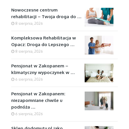
Nowoczesne centrum
rehabilitacji – Twoja droga do …
8 sierpnia, 2026
Kompleksowa Rehabilitacja w
Opacz: Droga do Lepszego …
8 sierpnia, 2026
Pensjonat w Zakopanem –
klimatyczny wypoczynek w …
6 sierpnia, 2026
Pensjonat w Zakopanem:
niezapomniane chwile u
podnóża …
6 sierpnia, 2026
Sklep dodomutu.pl jako