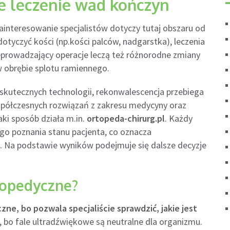
ne leczenie wad kończyn
zainteresowanie specjalistów dotyczy tutaj obszaru od
tyczyć kości (np.kości palców, nadgarstka), leczenia
zeprowadzający operacje leczą też różnorodne zmiany
w obrębie splotu ramiennego.
kutecznych technologii, rekonwalescencja przebiega
spółczesnych rozwiązań z zakresu medycyny oraz
ki sposób działa m.in.
ortopeda-chirurg.pl
. Każdy
ego poznania stanu pacjenta, co oznacza
. Na podstawie wyników podejmuje się dalsze decyzje
topedyczne?
e, bo pozwala specjaliście sprawdzić, jakie jest
, bo fale ultradźwiękowe są neutralne dla organizmu.