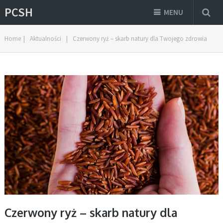
PCSH
MENU
Home
|
Aktualności
|
Czerwony ryż – skarb natury dla Twojego zdrowia
Czerwony ryż – skarb natury dla