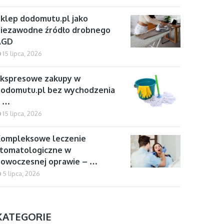
klep dodomutu.pl jako
iezawodne źródło drobnego
AGD
15 lipca, 2026
kspresowe zakupy w
odomutu.pl bez wychodzenia
z …
15 lipca, 2026
Kompleksowe leczenie
tomatologiczne w
owoczesnej oprawie – …
5 lipca, 2026
KATEGORIE