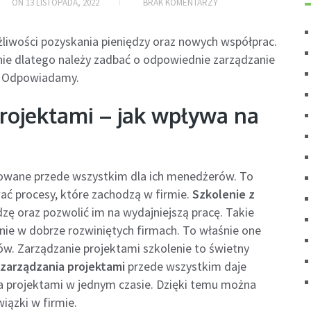
ON
13 LISTOPADA, 2022
BRAK KOMENTARZY
liwości pozyskania pieniędzy oraz nowych współprac.
śnie dlatego należy zadbać o odpowiednie zarządzanie
ę? Odpowiadamy.
projektami – jak wpływa na
owane przede wszystkim dla ich menedżerów. To
ć procesy, które zachodzą w firmie.
Szkolenie z
zę oraz pozwolić im na wydajniejszą pracę. Takie
ie w dobrze rozwiniętych firmach. To właśnie one
w. Zarządzanie projektami szkolenie to świetny
 zarządzania projektami
przede wszystkim daje
 projektami w jednym czasie. Dzięki temu można
iązki w firmie.