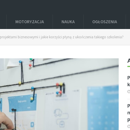
MOTORYZACJA
NAUKA
OGŁOSZENIA
projektami biznesowymi i jakie korzyści płyną z ukończenia takiego szkolenia?
P
n