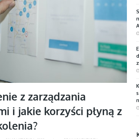
S
n
E
d
nie z zarządzania
s
n
 i jakie korzyści płyną z
kolenia?