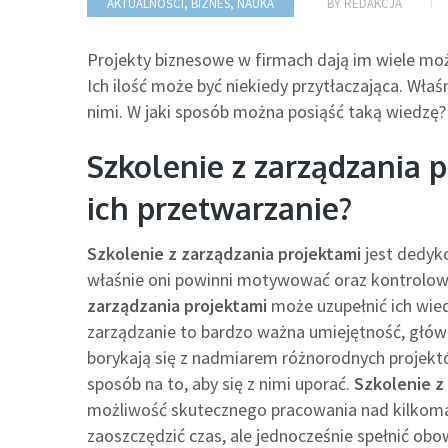
AKTUALNOŚCI
,
BIZNES
,
NAUKA
BY
REDAKCJA
Projekty biznesowe w firmach dają im wiele moż
Ich ilość może być niekiedy przytłaczająca. Wła
nimi. W jaki sposób można posiąść taką wiedz
Szkolenie z zarządzania 
ich przetwarzanie?
Szkolenie z zarządzania projektami
jest dedyk
właśnie oni powinni motywować oraz kontrolowa
zarządzania projektami
może uzupełnić ich wied
zarządzanie to bardzo ważna umiejętność, główn
borykają się z nadmiarem różnorodnych projektó
sposób na to, aby się z nimi uporać.
Szkolenie z
możliwość skutecznego pracowania nad kilkoma
zaoszczędzić czas, ale jednocześnie spełnić obow