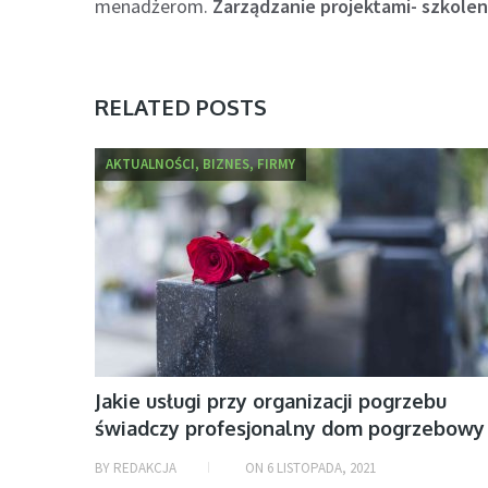
menadżerom.
Zarządzanie projektami- szkolen
RELATED POSTS
AKTUALNOŚCI, BIZNES, FIRMY
Jakie usługi przy organizacji pogrzebu
świadczy profesjonalny dom pogrzebowy
BY
REDAKCJA
ON
6 LISTOPADA, 2021