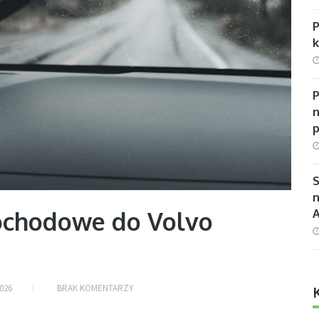
P
n
S
n
mochodowe do Volvo
026
BRAK KOMENTARZY