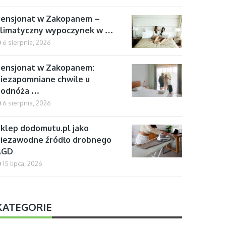
Pensjonat w Zakopanem –
klimatyczny wypoczynek w …
6 sierpnia, 2026
ensjonat w Zakopanem:
iezapomniane chwile u
podnóża …
6 sierpnia, 2026
klep dodomutu.pl jako
iezawodne źródło drobnego
AGD
15 lipca, 2026
KATEGORIE