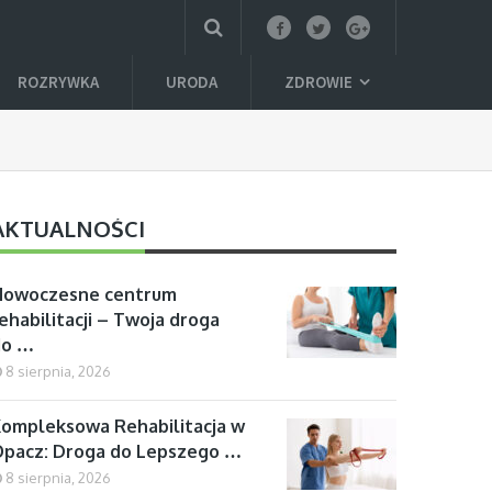
ROZRYWKA
URODA
ZDROWIE
AKTUALNOŚCI
Nowoczesne centrum
ehabilitacji – Twoja droga
do …
8 sierpnia, 2026
ompleksowa Rehabilitacja w
pacz: Droga do Lepszego …
8 sierpnia, 2026