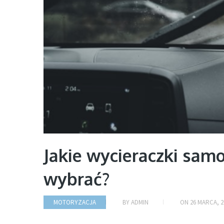
Jakie wycieraczki sa
wybrać?
MOTORYZACJA
BY
ADMIN
ON
26 MARCA, 2