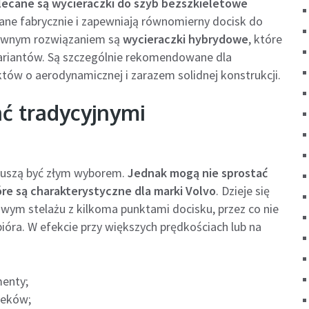
lecane są wycieraczki do szyb bezszkieletowe
ane fabrycznie i zapewniają równomierny docisk do
atywnym rozwiązaniem są
wycieraczki hybrydowe
, które
wariantów. Są szczególnie rekomendowane dla
w o aerodynamicznej i zarazem solidnej konstrukcji.
ać tradycyjnymi
 muszą być złym wyborem.
Jednak mogą nie sprostać
re są charakterystyczne dla marki Volvo
. Dzieje się
owym stelażu z kilkoma punktami docisku, przez co nie
pióra. W efekcie przy większych prędkościach lub na
menty;
ieków;