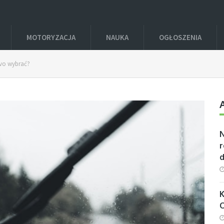
MOTORYZACJA
NAUKA
OGŁOSZENIA
vo wybrać?
r
K
O