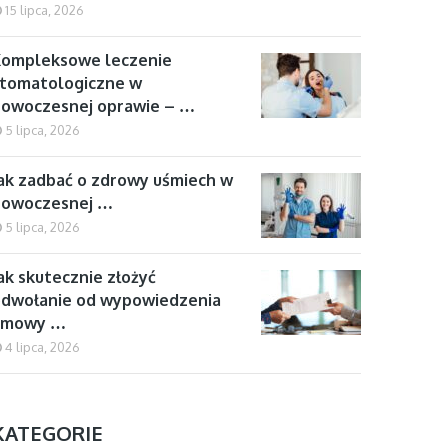
15 lipca, 2026
Kompleksowe leczenie
tomatologiczne w
owoczesnej oprawie – …
5 lipca, 2026
ak zadbać o zdrowy uśmiech w
nowoczesnej …
5 lipca, 2026
ak skutecznie złożyć
dwołanie od wypowiedzenia
umowy …
4 lipca, 2026
KATEGORIE