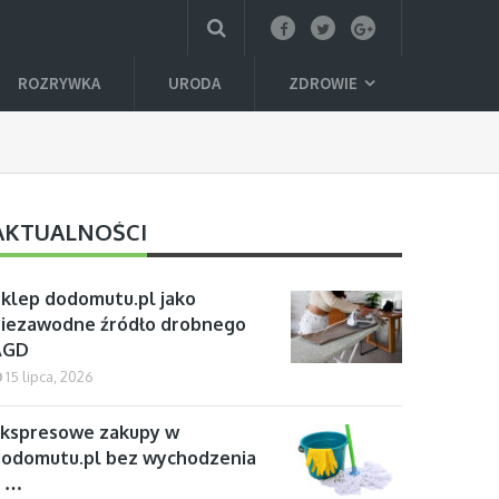
ROZRYWKA
URODA
ZDROWIE
AKTUALNOŚCI
klep dodomutu.pl jako
iezawodne źródło drobnego
AGD
15 lipca, 2026
kspresowe zakupy w
odomutu.pl bez wychodzenia
z …