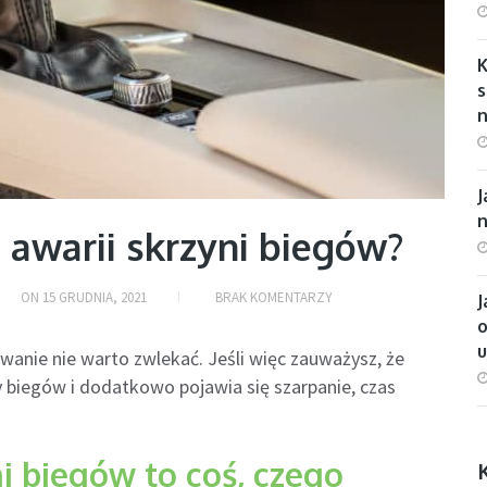
s
n
J
 awarii skrzyni biegów?
ON
15 GRUDNIA, 2021
BRAK KOMENTARZY
J
o
wanie nie warto zwlekać. Jeśli więc zauważysz, że
y biegów i dodatkowo pojawia się szarpanie, czas
i biegów to coś, czego