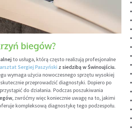
krzyń biegów?
alnej
to usługa, którą często realizują profesjonalne
arsztat Sergiej Paszyński
z siedzibą w Świnoujściu.
egu wymaga użycia nowoczesnego sprzętu wysokiej
 skutecznie przeprowadzić diagnostyki. Dopiero po
rzystąpić do działania. Podczas poszukiwania
iegów
, zwróćmy więc koniecznie uwagę na to, jakimi
 oferuje kompleksową diagnostykę tego podzespołu.