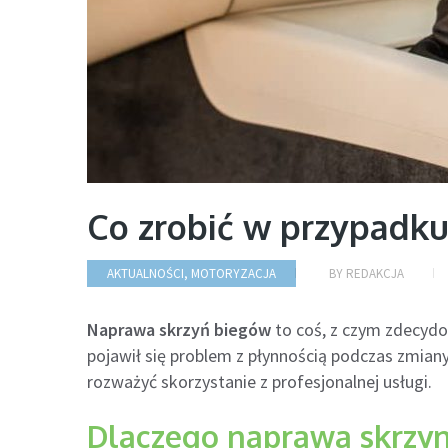
Co zrobić w przypadku
AKTUALNOŚCI
,
MOTORYZACJA
BY
REDAKCJA
Naprawa skrzyń biegów
to coś, z czym zdecydo
pojawił się problem z płynnością podczas zmian
rozważyć skorzystanie z profesjonalnej usługi.
Dlaczego naprawa skrzyn