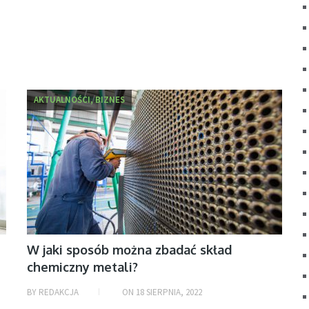
AKTUALNOŚCI, BIZNES
W jaki sposób można zbadać skład
chemiczny metali?
BY
REDAKCJA
ON
18 SIERPNIA, 2022