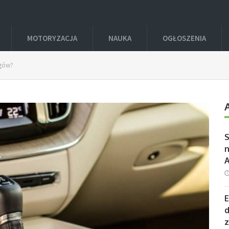
MOTORYZACJA
NAUKA
OGŁOSZENIA
egów?
S
n
E
d