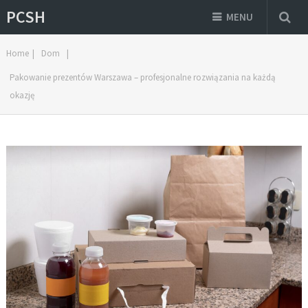
PCSH
MENU
Home
|
Dom
|
Pakowanie prezentów Warszawa – profesjonalne rozwiązania na każdą
okazję