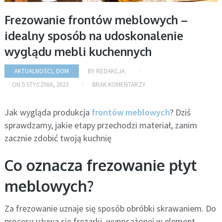
Frezowanie frontów meblowych –
idealny sposób na udoskonalenie
wyglądu mebli kuchennych
AKTUALNOŚCI
,
DOM
BY
REDAKCJA
ON
5 STYCZNIA, 2023
BRAK KOMENTARZY
Jak wygląda produkcja
frontów meblowych
? Dziś
sprawdzamy, jakie etapy przechodzi materiał, zanim
zacznie zdobić twoją kuchnię
Co oznacza frezowanie płyt
meblowych?
Za frezowanie uznaje się sposób obróbki skrawaniem. Do
procesu używa się frezarki, wyposażonej w element,