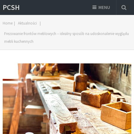
PCSH
MENU
Home
|
Aktualności
|
Frezowanie frontów meblowych – idealny sposób na udoskonalenie wyglądu
mebli kuchennych