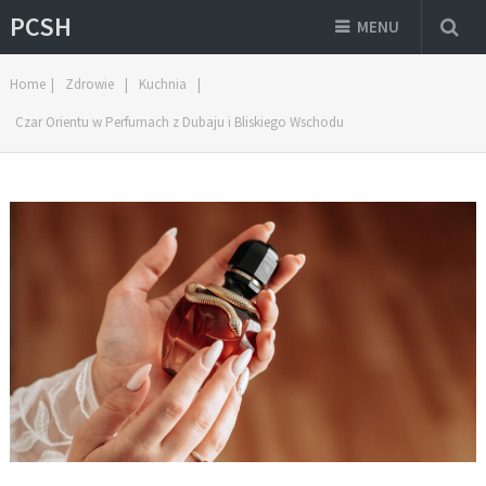
PCSH
MENU
Home
|
Zdrowie
|
Kuchnia
|
Czar Orientu w Perfumach z Dubaju i Bliskiego Wschodu