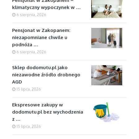
Pensjonat w Zakopanem –
klimatyczny wypoczynek w …
6 sierpnia, 2026
Pensjonat w Zakopanem:
niezapomniane chwile u
podnóża …
6 sierpnia, 2026
Sklep dodomutu.pl jako
niezawodne źródło drobnego
AGD
15 lipca, 2026
Ekspresowe zakupy w
dodomutu.pl bez wychodzenia
z …
15 lipca, 2026