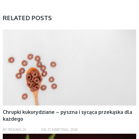
RELATED POSTS
KUCHNIA
Chrupki kukurydziane – pyszna i sycąca przekąska dla
każdego
BY
REDAKCJA
ON
27 KWIETNIA, 2026
KUCHNIA