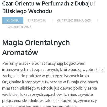
Czar Orientu w Perfumach z Dubaju i
Bliskiego Wschodu
KUCHNIA
BY
REDAKCJA
ON
7 PAŹDZIERNIKA, 2025
BRAK KOMENTARZY
Magia Orientalnych
Aromatów
Perfumy arabskie od lat fascynują bogactwem
intensywnych nut zapachowych, które budzą wyobraźnię i
zachęcają do podróży w głąb egzotycznych krain.
Oryginalne kompozycje tworzone w Dubaju czy innych
miastach Bliskiego Wschodu już dawno podbiły serca
wielbicieli luksusowych zapachów. Ich nieoczywiste
połączenia składników, takie jak kadzidło, żywice czy
olejki z kwiatów, nadają perfumom głębię i