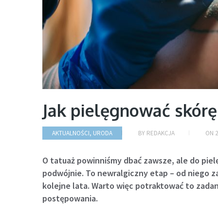
Jak pielęgnować skór
AKTUALNOŚCI
,
URODA
BY
REDAKCJA
ON
2
O tatuaż powinniśmy dbać zawsze, ale do pielę
podwójnie. To newralgiczny etap – od niego za
kolejne lata. Warto więc potraktować to zada
postępowania.