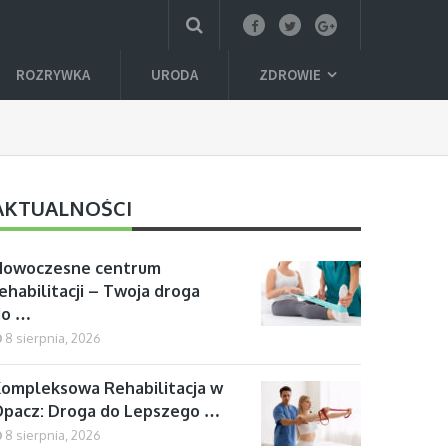
ROZRYWKA
URODA
ZDROWIE
AKTUALNOŚCI
Nowoczesne centrum
ehabilitacji – Twoja droga
do …
8 sierpnia, 2026
ompleksowa Rehabilitacja w
pacz: Droga do Lepszego …
8 sierpnia, 2026