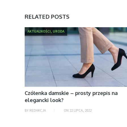
RELATED POSTS
AKTUALNOŚCI, URODA
Czółenka damskie – prosty przepis na
elegancki look?
BY
REDAKCJA
ON
22 LIPCA, 2022