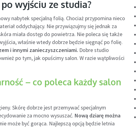
 po wyjściu ze studia?
owy nabytek specjalną folią. Chociaż przypomina nieco
materiał oddychający. Nie przywiązujmy się jednak za
by skóra miała dostęp do powietrza. Nie poleca się także
yjścia, właśnie wtedy dobrze będzie sięgnąć po folię.
zem i innymi zanieczyszczeniami.
Dobre studio
nież po tym, jak opuścimy salon. W razie wątpliwości
arność – co poleca każdy salon
igieny. Skórę dobrze jest przemywać specjalnym
decydowanie za mocno wysuszać.
Nową dziarę można
ie może być gorąca. Najlepszą opcją będzie letnia