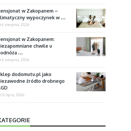
Pensjonat w Zakopanem –
klimatyczny wypoczynek w …
6 sierpnia, 2026
ensjonat w Zakopanem:
iezapomniane chwile u
podnóża …
6 sierpnia, 2026
klep dodomutu.pl jako
iezawodne źródło drobnego
AGD
15 lipca, 2026
KATEGORIE