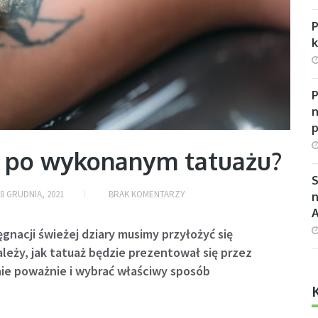
P
n
ę po wykonanym tatuażu?
S
8 GRUDNIA, 2021
BRAK KOMENTARZY
n
gnacji świeżej dziary musimy przyłożyć się
leży, jak tatuaż będzie prezentował się przez
nie poważnie i wybrać właściwy sposób