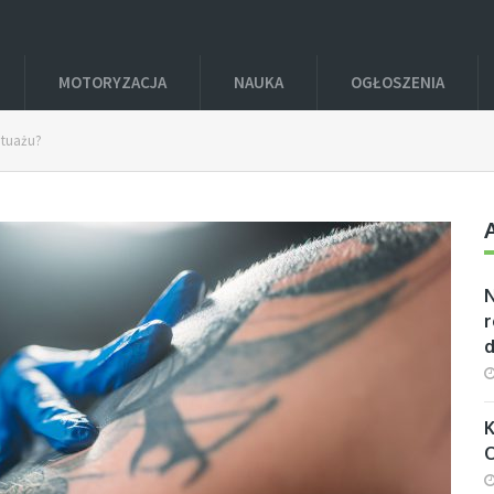
MOTORYZACJA
NAUKA
OGŁOSZENIA
atuażu?
r
K
O