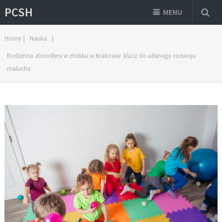
PCSH
MENU
Home
|
Nauka
|
Rodzinna atmosfera w żłobku w Krakowie: klucz do udanego rozwoju
malucha