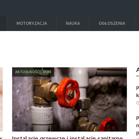
MOTORYZACJA
NAUKA
OGŁOSZENIA
AKTUALNOŚCI, DOM
P
n
k
Instalacje grzewcze i instalacje sanitarne