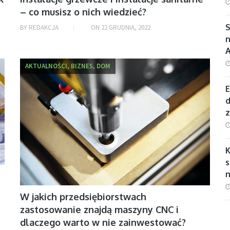
– co musisz o nich wiedzieć?
S
BY
REDAKCJA
ON
22 GRUDNIA, 2022
n
AKTUALNOŚCI, BIZNES, DOM
E
d
s
n
W jakich przedsiębiorstwach
zastosowanie znajdą maszyny CNC i
dlaczego warto w nie zainwestować?