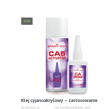
DOM
Klej cyjanoakrylowy – zastosowanie
BY
REDAKCJA
ON
14 PAŹDZIERNIKA, 2022