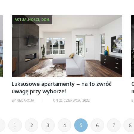
AKTUALNOŚCI, DOM
Luksusowe apartamenty – na to zwróć
O
uwagę przy wyborze!
m
BY
REDAKCJA
ON
21 CZERWCA, 2022
B
1
2
3
4
5
6
7
8