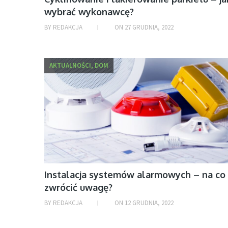
wybrać wykonawcę?
BY
REDAKCJA
ON
27 GRUDNIA, 2022
AKTUALNOŚCI, DOM
Instalacja systemów alarmowych – na co
zwrócić uwagę?
BY
REDAKCJA
ON
12 GRUDNIA, 2022