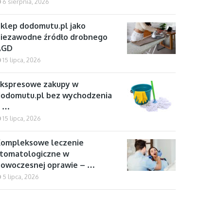
6 sierpnia, 2026
klep dodomutu.pl jako
iezawodne źródło drobnego
AGD
15 lipca, 2026
kspresowe zakupy w
odomutu.pl bez wychodzenia
z …
15 lipca, 2026
Kompleksowe leczenie
tomatologiczne w
owoczesnej oprawie – …
5 lipca, 2026