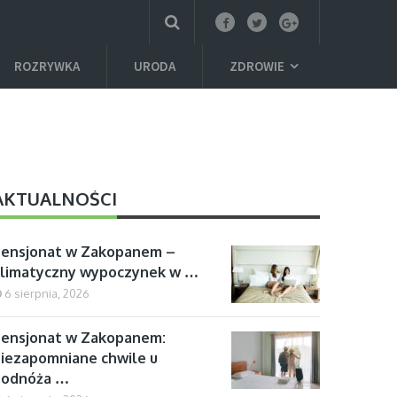
ROZRYWKA
URODA
ZDROWIE
AKTUALNOŚCI
Pensjonat w Zakopanem –
klimatyczny wypoczynek w …
6 sierpnia, 2026
ensjonat w Zakopanem:
iezapomniane chwile u
podnóża …