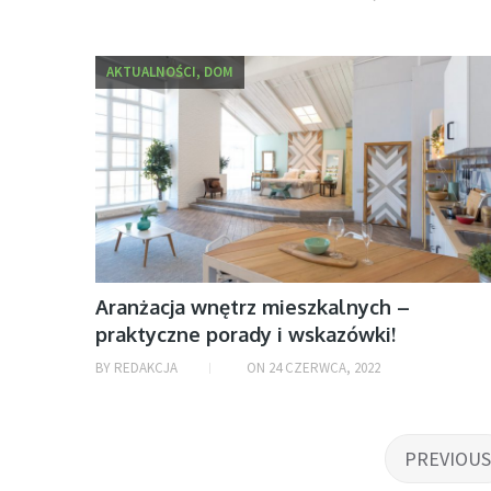
AKTUALNOŚCI, DOM
Aranżacja wnętrz mieszkalnych –
praktyczne porady i wskazówki!
BY
REDAKCJA
ON
24 CZERWCA, 2022
Stronicowanie
PREVIOUS