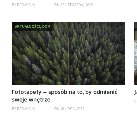
BY
REDAKCJA
ON
22 LISTOPADA, 2022
AKTUALNOŚCI, DOM
Fototapety – sposób na to, by odmienić
J
swoje wnętrze
B
BY
REDAKCJA
ON
18 LIPCA, 2022