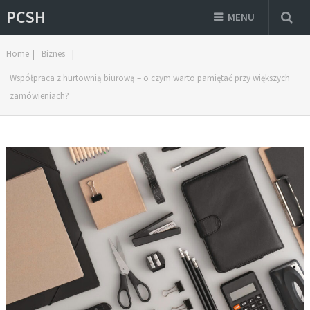
PCSH
MENU
Home
|
Biznes
|
Współpraca z hurtownią biurową – o czym warto pamiętać przy większych
zamówieniach?