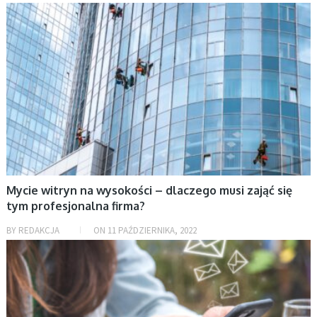
AKTUALNOŚCI, BIZNES
Mycie witryn na wysokości – dlaczego musi zająć się
tym profesjonalna firma?
BY
REDAKCJA
ON
11 PAŹDZIERNIKA, 2022
AKTUALNOŚCI, BIZNES