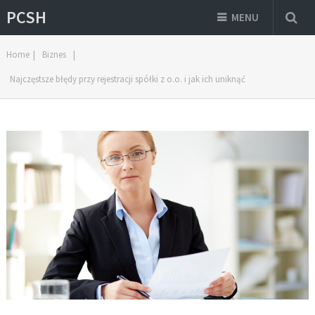
PCSH
MENU
Home
|
Biznes
|
Najczęstsze błędy przy rejestracji spółki z o.o. i jak ich uniknąć