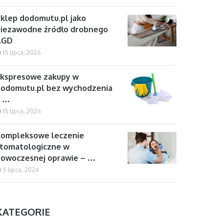
klep dodomutu.pl jako
iezawodne źródło drobnego
AGD
15 lipca, 2026
kspresowe zakupy w
odomutu.pl bez wychodzenia
z …
15 lipca, 2026
Kompleksowe leczenie
tomatologiczne w
owoczesnej oprawie – …
5 lipca, 2026
KATEGORIE