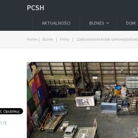
PCSH
AKTUALNOŚCI
BIZNES
DOM
Home
|
Biznes
|
Firmy
|
Zastosowanie koleb samowyładowc
n It