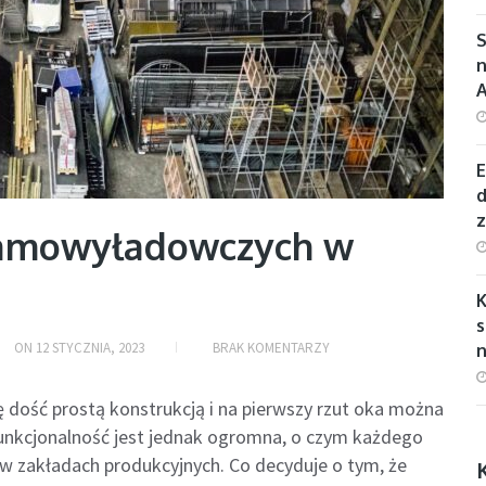
S
n
E
d
samowyładowczych w
s
ON
12 STYCZNIA, 2023
BRAK KOMENTARZY
n
ę dość prostą konstrukcją i na pierwszy rzut oka można
 funkcjonalność jest jednak ogromna, o czym każdego
 w zakładach produkcyjnych. Co decyduje o tym, że