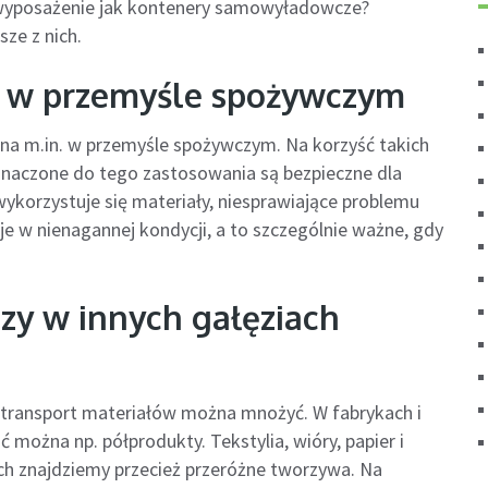
 wyposażenie jak kontenery samowyładowcze?
ze z nich.
 w przemyśle spożywczym
a m.in. w przemyśle spożywczym. Na korzyść takich
eznaczone do tego zastosowania są bezpieczne dla
ykorzystuje się materiały, niesprawiające problemu
e w nienagannej kondycji, a to szczególnie ważne, gdy
y w innych gałęziach
y transport materiałów można mnożyć. W fabrykach i
można np. półprodukty. Tekstylia, wióry, papier i
ch znajdziemy przecież przeróżne tworzywa. Na