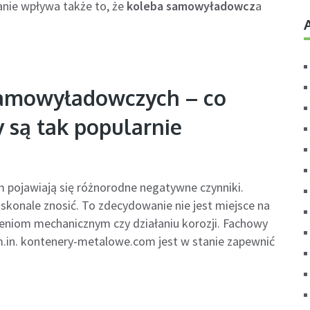
nie wpływa także to, że
koleba samowyładowcz
a
amowyładowczych – co
y są tak popularnie
m pojawiają się różnorodne negatywne czynniki.
konale znosić. To zdecydowanie nie jest miejsce na
dzeniom mechanicznym czy działaniu korozji. Fachowy
m.in. kontenery-metalowe.com jest w stanie zapewnić