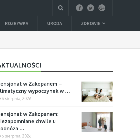
ROZRYWKA
URODA
ZDROWIE
AKTUALNOŚCI
Pensjonat w Zakopanem –
klimatyczny wypoczynek w …
6 sierpnia, 2026
ensjonat w Zakopanem:
iezapomniane chwile u
podnóża …
6 sierpnia, 2026