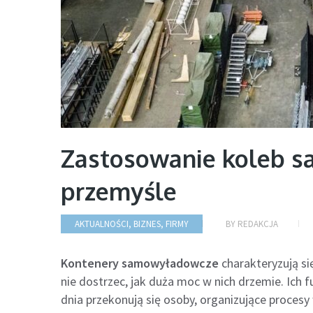
Zastosowanie koleb 
przemyśle
AKTUALNOŚCI
,
BIZNES
,
FIRMY
BY
REDAKCJA
Kontenery samowyładowcze
charakteryzują si
nie dostrzec, jak duża moc w nich drzemie. Ich
dnia przekonują się osoby, organizujące procesy