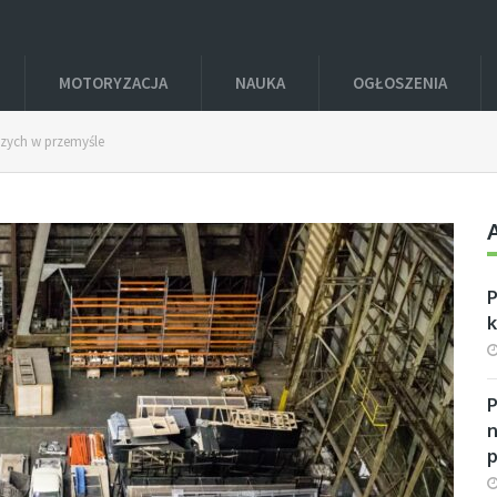
MOTORYZACJA
NAUKA
OGŁOSZENIA
zych w przemyśle
P
n