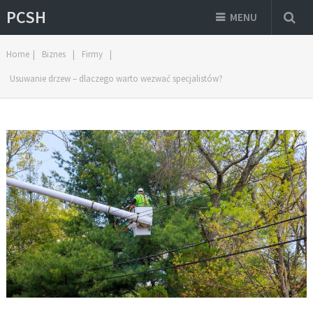
PCSH
MENU
Home
|
Biznes
|
Firmy
|
Usuwanie drzew – dlaczego warto wezwać specjalistów?