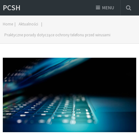
PCSH
MENU
Home
|
Aktualności
|
Praktyczne porady dotyczące ochrony telefonu przed wirusami