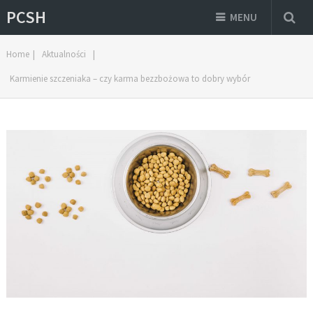
PCSH
MENU
Home
|
Aktualności
|
Karmienie szczeniaka – czy karma bezzbożowa to dobry wybór