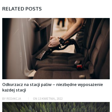
RELATED POSTS
AKTUALNOŚCI, BIZNES, MOTORYZACJA
Odkurzacz na stacji paliw – niezbędne wyposażenie
każdej stacji
BY
REDAKCJA
ON
13 KWIETNIA, 2022
AKTUALNOŚCI, DOM