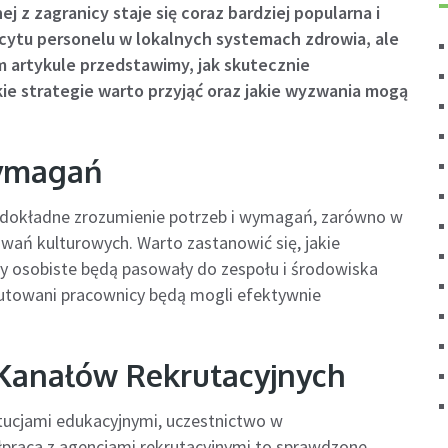
j z zagranicy staje się coraz bardziej popularna i
icytu personelu w lokalnych systemach zdrowia, ale
 artykule przedstawimy, jak skutecznie
ie strategie warto przyjąć oraz jakie wyzwania mogą
Wymagań
t dokładne zrozumienie potrzeb i wymagań, zarówno w
iwań kulturowych. Warto zastanowić się, jakie
echy osobiste będą pasowały do zespołu i środowiska
krutowani pracownicy będą mogli efektywnie
Kanałów Rekrutacyjnych
tucjami edukacyjnymi, uczestnictwo w
praca z agencjami rekrutacyjnymi to sprawdzone