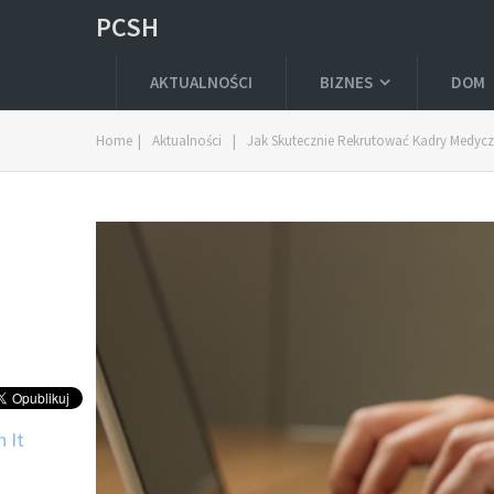
PCSH
AKTUALNOŚCI
BIZNES
DOM
Home
|
Aktualności
|
Jak Skutecznie Rekrutować Kadry Medyczn
n It