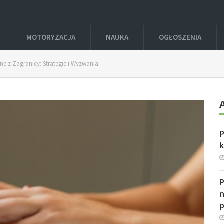
MOTORYZACJA
NAUKA
OGŁOSZENIA
e z Zagranicy: Strategie i Wyzwania
P
n