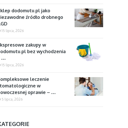
klep dodomutu.pl jako
iezawodne źródło drobnego
AGD
15 lipca, 2026
kspresowe zakupy w
odomutu.pl bez wychodzenia
z …
15 lipca, 2026
Kompleksowe leczenie
tomatologiczne w
owoczesnej oprawie – …
5 lipca, 2026
KATEGORIE