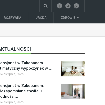
ROZRYWKA
URODA
ZDROWIE
AKTUALNOŚCI
Pensjonat w Zakopanem –
klimatyczny wypoczynek w …
6 sierpnia, 2026
ensjonat w Zakopanem:
iezapomniane chwile u
podnóża …
6 sierpnia, 2026