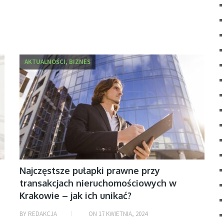
AKTUALNOŚCI, BIZNES
Najczęstsze pułapki prawne przy
transakcjach nieruchomościowych w
Krakowie – jak ich unikać?
BY
REDAKCJA
ON
17 KWIETNIA, 2024