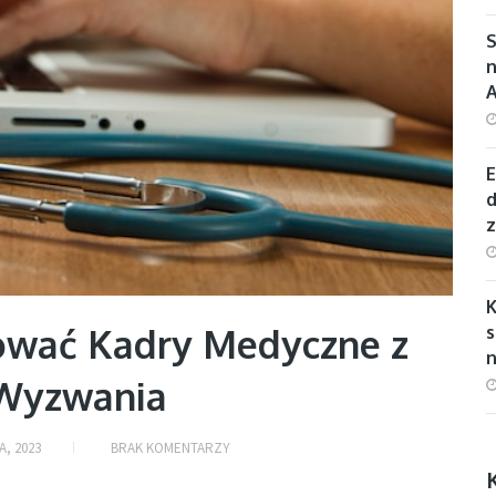
S
n
E
d
tować Kadry Medyczne z
s
n
i Wyzwania
A, 2023
BRAK KOMENTARZY