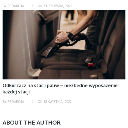
BY
REDAKCJA
ON
6 LISTOPADA, 2021
AKTUALNOŚCI, BIZNES, MOTORYZACJA
Odkurzacz na stacji paliw – niezbędne wyposażenie
każdej stacji
BY
REDAKCJA
ON
13 KWIETNIA, 2022
ABOUT THE AUTHOR