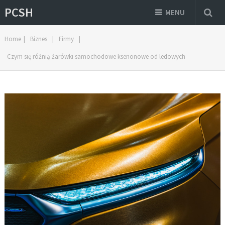
PCSH
MENU
Home
|
Biznes
|
Firmy
|
Czym się różnią żarówki samochodowe ksenonowe od ledowych