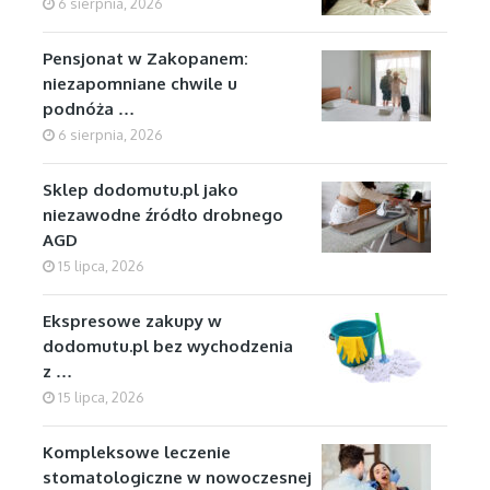
6 sierpnia, 2026
Pensjonat w Zakopanem:
niezapomniane chwile u
podnóża …
6 sierpnia, 2026
Sklep dodomutu.pl jako
niezawodne źródło drobnego
AGD
15 lipca, 2026
Ekspresowe zakupy w
dodomutu.pl bez wychodzenia
z …
15 lipca, 2026
Kompleksowe leczenie
stomatologiczne w nowoczesnej