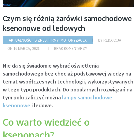
Czym się różnią żarówki samochodowe
ksenonowe od ledowych
AKTUALNOŚCI
,
BIZNES
,
FIRMY
,
MOTORYZACJA
BY
REDAKCJA
ON
16 MARCA, 2021
BRAK KOMENTARZY
Nie da się świadomie wybrać oświetlenia
samochodowego bez chociaż podstawowej wiedzy na
temat współczesnych technologii, wykorzystywanych
w tego typu produktach. Do popularnych rozwiązań na
tym polu zaliczyć można
lampy samochodowe
ksenonowe
i ledowe.
Co warto wiedzieć o
ksenonach?