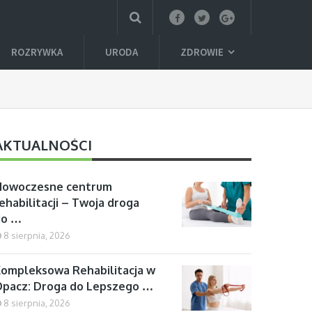
ROZRYWKA
URODA
ZDROWIE
AKTUALNOŚCI
Nowoczesne centrum
ehabilitacji – Twoja droga
do …
8 sierpnia, 2026
ompleksowa Rehabilitacja w
pacz: Droga do Lepszego …
8 sierpnia, 2026