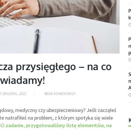
P
n
za przysięgłego – na co
S
owiadamy!
n
7 GRUDNIA, 2022
BRAK KOMENTARZY
dowy, medyczny czy ubezpieczeniowy? Jeśli zacząłeś
 natrafiłeś na problem, z którym spotyka się wiele
 Ci zadanie, przygotowaliśmy listę elementów, na