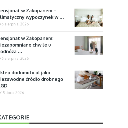
Pensjonat w Zakopanem –
klimatyczny wypoczynek w …
6 sierpnia, 2026
ensjonat w Zakopanem:
iezapomniane chwile u
podnóża …
6 sierpnia, 2026
klep dodomutu.pl jako
iezawodne źródło drobnego
AGD
15 lipca, 2026
KATEGORIE