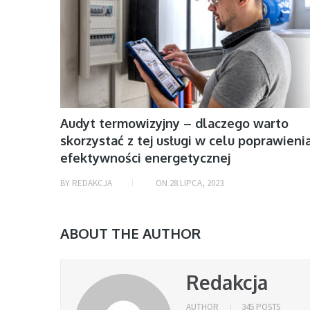
Audyt termowizyjny – dlaczego warto
skorzystać z tej usługi w celu poprawieni
efektywności energetycznej
BY
REDAKCJA
ON
28 LIPCA, 2023
ABOUT THE AUTHOR
Redakcja
AUTHOR
345 POSTS