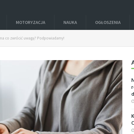
MOTORYZACJA
NAUKA
OGŁOSZENIA
– na co zwrócić uwagę? Podpowiadamy!
r
K
O