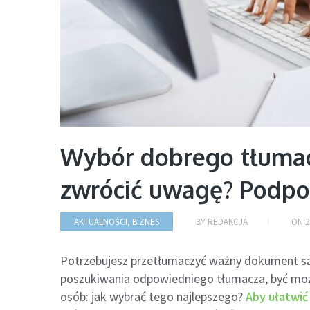
Wybór dobrego tłumac
zwrócić uwagę? Podp
AKTUALNOŚCI
,
BIZNES
BY
REDAKCJA
ON
2
Potrzebujesz przetłumaczyć ważny dokument są
poszukiwania odpowiedniego tłumacza, być może
osób: jak wybrać tego najlepszego?
Aby ułatwić